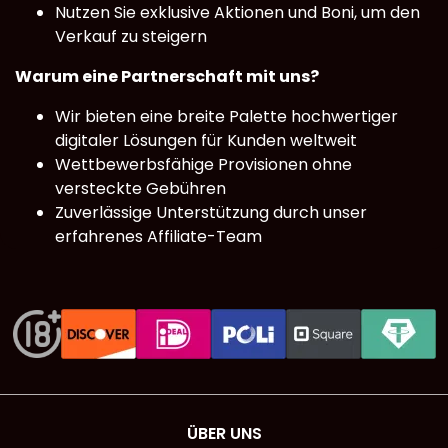
Nutzen Sie exklusive Aktionen und Boni, um den
Verkauf zu steigern
Warum eine Partnerschaft mit uns?
Wir bieten eine breite Palette hochwertiger
digitaler Lösungen für Kunden weltweit
Wettbewerbsfähige Provisionen ohne
versteckte Gebühren
Zuverlässige Unterstützung durch unser
erfahrenes Affiliate-Team
ÜBER UNS