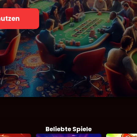
nutzen
Beliebte Spiele