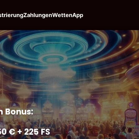
strierung
Zahlungen
Wetten
App
h Bonus:
50 € + 225 FS