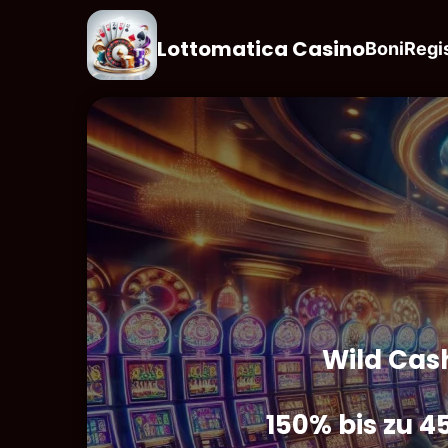
Lottomatica Casino
Boni
Regi
Wild Cas
150% bis zu 4