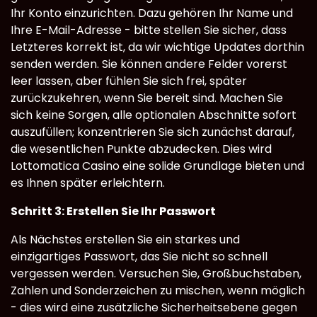
Ihr Konto einzurichten. Dazu gehören Ihr Name und
Ihre E-Mail-Adresse - bitte stellen Sie sicher, dass
Letzteres korrekt ist, da wir wichtige Updates dorthin
senden werden. Sie können andere Felder vorerst
leer lassen, aber fühlen Sie sich frei, später
zurückzukehren, wenn Sie bereit sind. Machen Sie
sich keine Sorgen, alle optionalen Abschnitte sofort
auszufüllen; konzentrieren Sie sich zunächst darauf,
die wesentlichen Punkte abzudecken. Dies wird
Lottomatica Casino eine solide Grundlage bieten und
es Ihnen später erleichtern.
Schritt 3: Erstellen Sie Ihr Passwort
Als Nächstes erstellen Sie ein starkes und
einzigartiges Passwort, das Sie nicht so schnell
vergessen werden. Versuchen Sie, Großbuchstaben,
Zahlen und Sonderzeichen zu mischen, wenn möglich
- dies wird eine zusätzliche Sicherheitsebene gegen