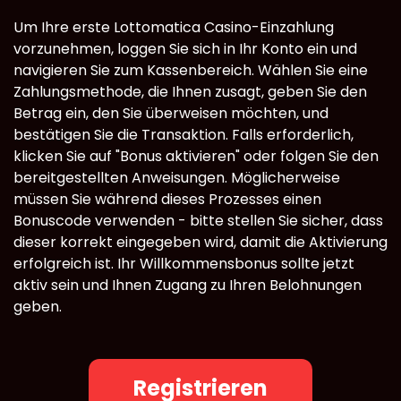
Um Ihre erste Lottomatica Casino-Einzahlung
vorzunehmen, loggen Sie sich in Ihr Konto ein und
navigieren Sie zum Kassenbereich. Wählen Sie eine
Zahlungsmethode, die Ihnen zusagt, geben Sie den
Betrag ein, den Sie überweisen möchten, und
bestätigen Sie die Transaktion. Falls erforderlich,
klicken Sie auf "Bonus aktivieren" oder folgen Sie den
bereitgestellten Anweisungen. Möglicherweise
müssen Sie während dieses Prozesses einen
Bonuscode verwenden - bitte stellen Sie sicher, dass
dieser korrekt eingegeben wird, damit die Aktivierung
erfolgreich ist. Ihr Willkommensbonus sollte jetzt
aktiv sein und Ihnen Zugang zu Ihren Belohnungen
geben.
Registrieren