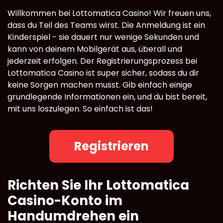
Willkommen bei Lottomatica Casino! Wir freuen uns,
dass du Teil des Teams wirst. Die Anmeldung ist ein
Kinderspiel - sie dauert nur wenige Sekunden und
kann von deinem Mobilgerät aus, überall und
jederzeit erfolgen. Der Registrierungsprozess bei
Lottomatica Casino ist super sicher, sodass du dir
keine Sorgen machen musst. Gib einfach einige
grundlegende Informationen ein, und du bist bereit,
mit uns loszulegen. So einfach ist das!
Registrieren
Richten Sie Ihr Lottomatica
Casino-Konto im
Handumdrehen ein