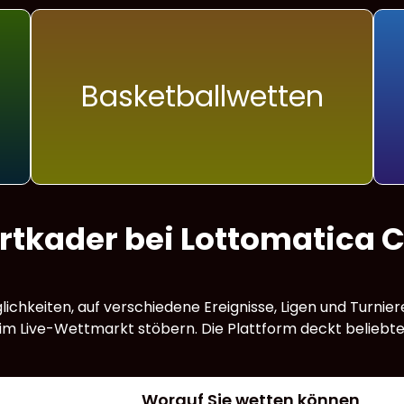
Basketballwetten
ortkader bei Lottomatica 
ichkeiten, auf verschiedene Ereignisse, Ligen und Turnier
im Live-Wettmarkt stöbern. Die Plattform deckt beliebte 
Worauf Sie wetten können