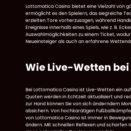
Lottomatica Casino bietet eine Vielzahl von g
ermöglicht es den Spielern, das siegreiche 
erzielten Tore vorherzusagen, während Handic
Ereignisse innerhalb eines Spiels, wie z. B.
Auswahlmöglichkeiten zu einem Ticket, wodurch
Neueinsteiger als auch an erfahrene Wettende u
Wie Live-Wetten bei
Bei Lottomatica Casino ist Live-Wetten ein auf
Quoten werden in Echtzeit aktualisiert und re
zur Hand können Sie von sich änderndem Mome
absichern. Von hochkarätigen Fußballkämpfe
von Lottomatica Casino ist immer in Bewegun
ändern. Mit schnellen Reflexen und scharfen I