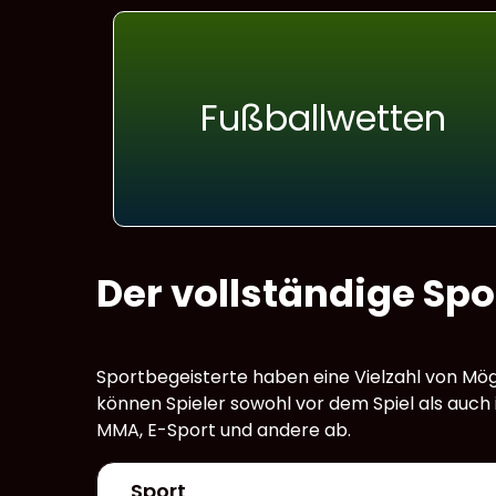
Fußballwetten
Der vollständige Sp
Sportbegeisterte haben eine Vielzahl von Mögl
können Spieler sowohl vor dem Spiel als auch 
MMA, E-Sport und andere ab.
Sport