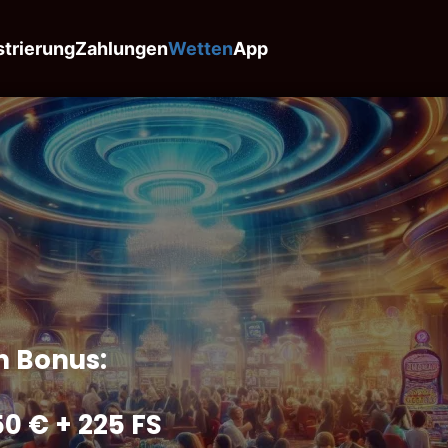
strierung
Zahlungen
Wetten
App
h Bonus:
50 € + 225 FS