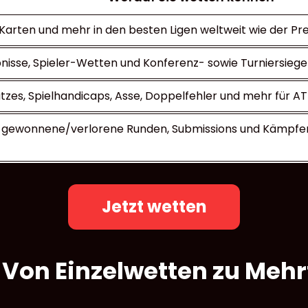
Karten und mehr in den besten Ligen weltweit wie der Pre
isse, Spieler-Wetten und Konferenz- sowie Turniersiege
Satzes, Spielhandicaps, Asse, Doppelfehler und mehr für 
gewonnene/verlorene Runden, Submissions und Kämpfers
Jetzt wetten
 Von Einzelwetten zu Meh