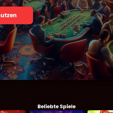
nutzen
Beliebte Spiele