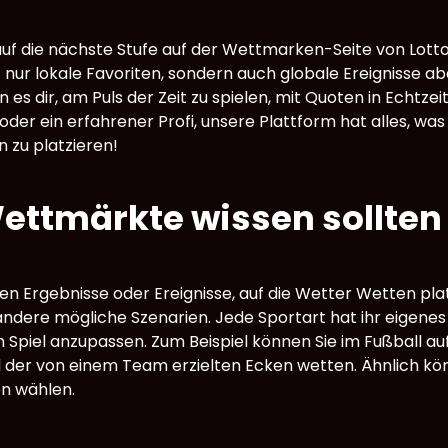
auf die nächste Stufe auf der Wettmarken-Seite von Lott
 nur lokale Favoriten, sondern auch globale Ereignisse a
es dir, am Puls der Zeit zu spielen, mit Quoten in Echtzeit,
 oder ein erfahrener Profi, unsere Plattform hat alles, wa
n zu platzieren!
Wettmärkte wissen sollten
n Ergebnisse oder Ereignisse, auf die Wetter Wetten pla
ndere mögliche Szenarien. Jede Sportart hat ihr eigenes
em Spiel anzupassen. Zum Beispiel können Sie im Fußball a
hl der von einem Team erzielten Ecken wetten. Ähnlich k
en wählen.