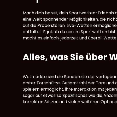
Mach dich bereit, dein Sportwetten-Erlebnis 
eine Welt spannender Möglichkeiten, die nicht
auf die Probe stellen. Live-Wetten ermöglichen 
entfaltet. Egal, ob du neu im Sportwetten bist
macht es einfach, jederzeit und überall Wette
Alles, was Sie über 
Wetmärkte sind die Bandbreite der verfügbare
erster Torschütze, Gesamtzahl der Tore und a
Spielern ermöglicht, ihre Interaktion mit jed
sogar auf etwas so Spezifisches wie die Anza
korrekten Sätzen und vielen weiteren Option