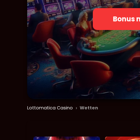
Bonus 
›
Lottomatica Casino
Wetten