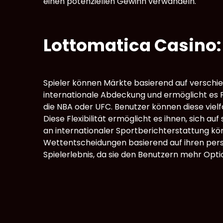
einen potenziellen Gewinn verwandeln.
Lottomatica Casino:
Spieler können Märkte basierend auf verschied
internationale Abdeckung und ermöglicht es F
die NBA oder UFC. Benutzer können diese vielfä
Diese Flexibilität ermöglicht es ihnen, sich a
an internationaler Sportberichterstattung kö
Wettentscheidungen basierend auf ihren persö
Spielerlebnis, da sie den Benutzern mehr Opti